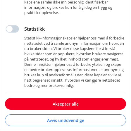
Registrer deg med e-post
kapslene samler ikke inn personlig identifiserbar
Har du allerede en konto
?
Logg inn
informasjon, og brukes kun for å gi deg en trygg og
praktisk opplevelse.
E-post
*
Statistikk
Statistikk-informasjonskapsler hjelper oss med å forbedre
nettstedet ved å samle anonym informasjon om hvordan
du bruker siden. Vi bruker disse kapslene for å forstå
Neste
hvilke sider som er populære, hvordan brukere navigerer
på nettstedet, og hvilket innhold som engasjerer mest.
Denne innsikten hjelper oss å forbedre ytelsen og skape
en bedre brukeropplevelse. Informasjonen er anonym og
brukes kun til analyseformål. Uten disse kapslene ville vi
hatt begrenset innsikt i hvordan vi kan gjøre nettstedet
bedre og mer brukervennlig.
Aksepter alle
Gå til bedriftsportalen
Drevet av RecMan
-
Brukervilkår
Avvis unødvendige